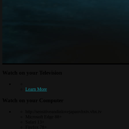
Watch on your
Television
Learn More
Watch on your
Computer
http://sensitiveandinlovejapanvhxtv.vhx.tv
Microsoft Edge 88+
Safari 13+
Firefox 78+