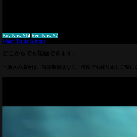
幼少期のトラウマ体験に、傷つき、親密な関係を怖れる兄と
トセラー『ハイリー・センシティブ・パーソン』にインスピ
日本語字幕 協力 （株）サステナミー
Buy Now $14
Rent Now $7
Watch Trailer
Gift this
どこからでも視聴できます。
＊購入の場合は、視聴期限はなく、何度でも繰り返しご覧に
Contact Us
質問がありますか？助けが必要？お気軽にお問い合わせくだ
info@sensitivethemovie.com